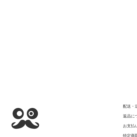
配送・
返品に
お支払
特定商