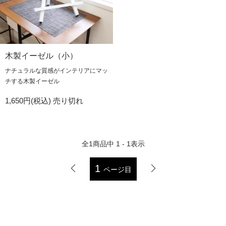
木製イーゼル（小）
ナチュラルな質感がインテリアにマッ
チする木製イーゼル
1,650円(税込)
売り切れ
全
1
商品中
1 - 1
表示
1
ページ目